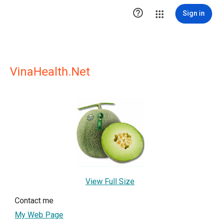

Sign in
VinaHealth.Net
View Full Size
Contact me
My Web Page