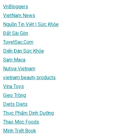
VnBloggers
VietNam News
Nguồn Tin Việt | Sức Khỏe
Đất Sài Gòn
TuyetSac.Com
Diển Đàn Sức Khỏe
Sam Maca
Nutiva Vietnam
vietnam beauty products
Vina Toys
Gieo Trồng
Diets Diets
Thực Phẩm Dinh Dưỡng
Thao Moc Foods
Minh Triết Book