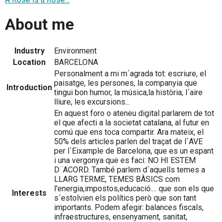
About me
Industry
Environment
Location
BARCELONA
Personalment a mi m´agrada tot: escriure, el
paisatge, les persones, la companyia que
Introduction
tingui bon humor, la música,la història, l´aire
lliure, les excursions...
En aquest foro o ateneu digital parlarem de tot
el que afecti a la societat catalana, al futur en
comú que ens toca compartir. Ara mateix, el
50% dels articles parlen del traçat de l´AVE
per l´Eixample de Barcelona, que es un espant
i una vergonya que es faci: NO HI ESTEM
D¨ACORD. També parlem d´aquells temes a
LLARG TERME, TEMES BÀSICS com
l'energia,impostos,educació.... que son els que
Interests
s´estolvien els polítics però que son tant
importants. Podem afegir: balances fiscals,
infraestructures, ensenyament, sanitat,