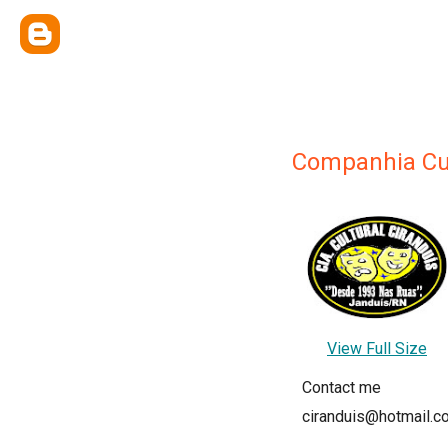
Companhia Cul
View Full Size
Contact me
ciranduis@hotmail.c