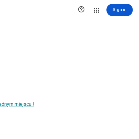

Sign in
ednym miejscu !