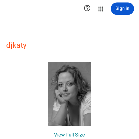

Sign in
djkaty
View Full Size