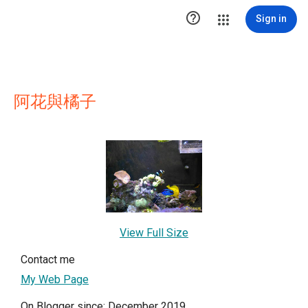

Sign in
阿花與橘子
View Full Size
Contact me
My Web Page
On Blogger since: December 2019