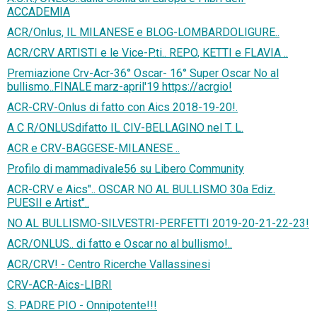
ACCADEMIA
ACR/Onlus, IL MILANESE e BLOG-LOMBARDOLIGURE..
ACR/CRV ARTISTI e le Vice-P.ti.. REPO, KETTI e FLAVIA ..
Premiazione Crv-Acr-36° Oscar- 16° Super Oscar No al
bullismo..FINALE marz-april'19 https://acrgio!
ACR-CRV-Onlus di fatto con Aics 2018-19-20!.
A C R/ONLUSdifatto IL CIV-BELLAGINO nel T. L.
ACR e CRV-BAGGESE-MILANESE ..
Profilo di mammadivale56 su Libero Community
ACR-CRV e Aics".. OSCAR NO AL BULLISMO 30a Ediz.
PUESII e Artist"..
NO AL BULLISMO-SILVESTRI-PERFETTI 2019-20-21-22-23!
ACR/ONLUS.. di fatto e Oscar no al bullismo!..
ACR/CRV! - Centro Ricerche Vallassinesi
CRV-ACR-Aics-LIBRI
S. PADRE PIO - Onnipotente!!!