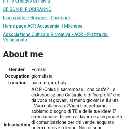
Il Filo Creativo di Flavia
SE SON R. FIORIRANNO
Incompatible Browser | Facebook
Home page ACR Accademia il Milanese
Associazione Culturale Ricreativa - ACR - Piazza del
Volontariato
About me
Gender
Female
Occupation
giornalista
Location
sanremo, im, Italy
A.C.R.-Onlus il sanremese .. che cos'è? .. è
un'Associazione Culturale e di "no profit" che
dà voce ai giovani, ai meno giovani e li aiuta. ...
...Vuoi collaborare?Vieni ti aspettiamo,
abbiamo bisogno di TE e delle tue idee! E'
un'occasione di avvio al lavoro e a un progetto
di comunicazione per chi vende, acquista,
Introduction
opera e scrive o legge. Non ci sono