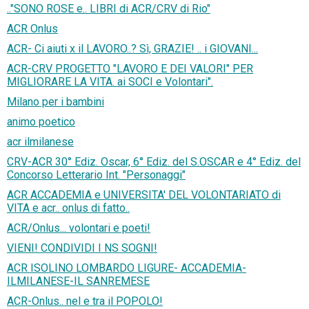
.."SONO ROSE e.. LIBRI di ACR/CRV di Rio"
ACR Onlus
ACR- Ci aiuti x il LAVORO..? Sì, GRAZIE! .. i GIOVANI...
ACR-CRV PROGETTO "LAVORO E DEI VALORI" PER
MIGLIORARE LA VITA. ai SOCI e Volontari".
Milano per i bambini
animo poetico
acr ilmilanese
CRV-ACR 30° Ediz. Oscar, 6° Ediz. del S.OSCAR e 4° Ediz. del
Concorso Letterario Int. "Personaggi"
ACR ACCADEMIA e UNIVERSITA' DEL VOLONTARIATO di
VITA e acr.. onlus di fatto..
ACR/Onlus... volontari e poeti!
VIENI! CONDIVIDI I NS SOGNI!
ACR ISOLINO LOMBARDO LIGURE- ACCADEMIA-
ILMILANESE-IL SANREMESE
ACR-Onlus.. nel e tra il POPOLO!