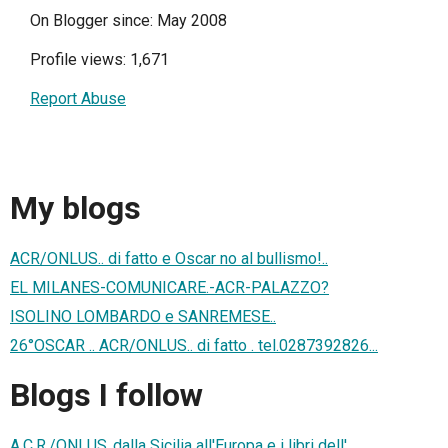
On Blogger since: May 2008
Profile views: 1,671
Report Abuse
My blogs
ACR/ONLUS.. di fatto e Oscar no al bullismo!..
EL MILANES-COMUNICARE.-ACR-PALAZZO?
ISOLINO LOMBARDO e SANREMESE..
26°OSCAR .. ACR/ONLUS.. di fatto . tel.0287392826...
Blogs I follow
A.C.R./ONLUS..dalla Sicilia all'Europa e i libri dell'