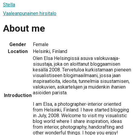
Stella
Vaaleanpunainen hirsitalo
About me
Gender
Female
Location
Helsinki, Finland
Olen Elsa Helsingissä asuva valokuvaaja-
sisustaja, joka on aloittanut bloggaamisen
kesällä 2008. Tervetuloa kurkistamaan pieneen
visualistiseen blogimaailmaani, jossa jaan
inspiraatioita, ideoita, tunnelmia sisustamisen,
valokuvien, askartelujen ja muidenkin ihanien
asioiden parista.
Introduction
I am Elsa, a photographer-interior oriented
from Helsinki, Finland. I have started blogging
in July, 2008. Welcome to visit my visualistic
blog world where I share inspiration, ideas
from interior, photography, handcrafting and
other wonderful things. I hope you enjoy!