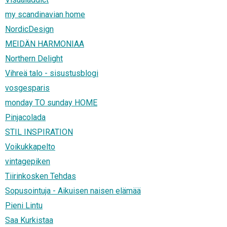
my scandinavian home
NordicDesign
MEIDÄN HARMONIAA
Northern Delight
Vihreä talo - sisustusblogi
vosgesparis
monday TO sunday HOME
Pinjacolada
STIL INSPIRATION
Voikukkapelto
vintagepiken
Tiirinkosken Tehdas
Sopusointuja - Aikuisen naisen elämää
Pieni Lintu
Saa Kurkistaa