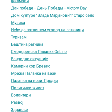
Филмови
Дан победе - День Победы - Victory Day
Дом културе "Влада Марјановић" Старо село
Музика
Нећу да потпишем уговор на латиници
Туризам
Баштина ратника
Смедеревска Паланка OnLine
Ванредне ситуације
Камерни хор Бревис
Мрежа Паланка на вези
Паланка на вези: Продаја
Политички живот
Волонтери
Развој
Здравље