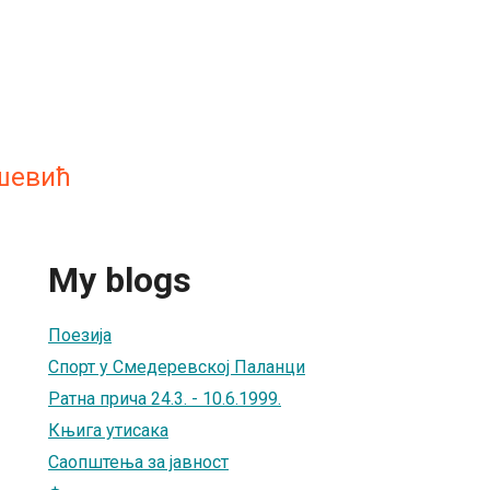
шевић
My blogs
Поезија
Спорт у Смедеревској Паланци
Ратна прича 24.3. - 10.6.1999.
Књига утисака
Саопштења за јавност