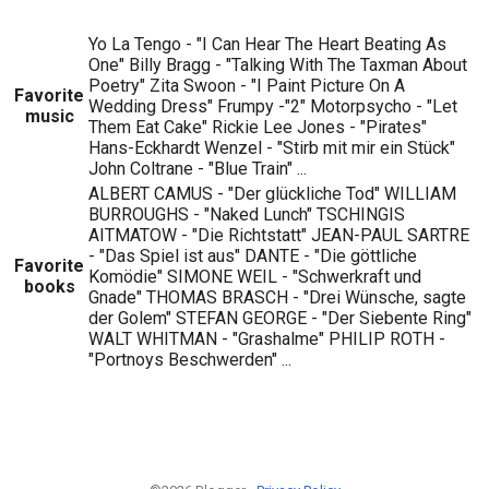
Yo La Tengo - "I Can Hear The Heart Beating As
One" Billy Bragg - "Talking With The Taxman About
Poetry" Zita Swoon - "I Paint Picture On A
Favorite
Wedding Dress" Frumpy -"2" Motorpsycho - "Let
music
Them Eat Cake" Rickie Lee Jones - "Pirates"
Hans-Eckhardt Wenzel - "Stirb mit mir ein Stück"
John Coltrane - "Blue Train" ...
ALBERT CAMUS - "Der glückliche Tod" WILLIAM
BURROUGHS - "Naked Lunch" TSCHINGIS
AITMATOW - "Die Richtstatt" JEAN-PAUL SARTRE
- "Das Spiel ist aus" DANTE - "Die göttliche
Favorite
Komödie" SIMONE WEIL - "Schwerkraft und
books
Gnade" THOMAS BRASCH - "Drei Wünsche, sagte
der Golem" STEFAN GEORGE - "Der Siebente Ring"
WALT WHITMAN - "Grashalme" PHILIP ROTH -
"Portnoys Beschwerden" ...