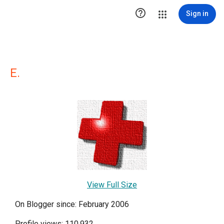

Sign in
E.
View Full Size
On Blogger since: February 2006
Profile views: 110,932