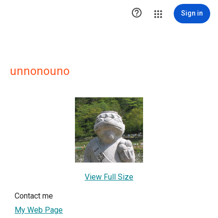

Sign in
unnonouno
View Full Size
Contact me
My Web Page