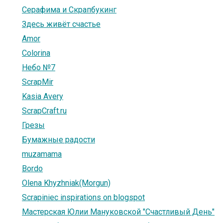
Серафима и Скрапбукинг
Здесь живёт счастье
Amor
Colorina
Небо №7
ScrapMir
Kasia Avery
ScrapCraft.ru
Грезы
Бумажные радости
muzamama
Bordo
Olena Khyzhniak(Morgun)
Scrapiniec inspirations on blogspot
Мастерская Юлии Мануковской "Счастливый День"