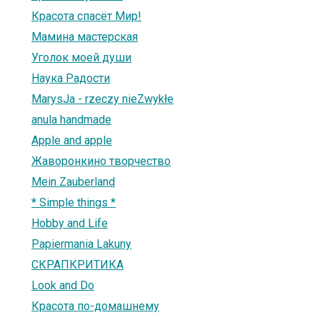
Красота спасёт Мир!
Мамина мастерская
Уголок моей души
Наука Радости
MarysJa - rzeczy nieZwykłe
anula handmade
Apple and apple
Жаворонкино творчество
Mein Zauberland
* Simple things *
Hobby and Life
Papiermania Lakuny
СКРАПКРИТИКА
Look and Do
Красота по-домашнему