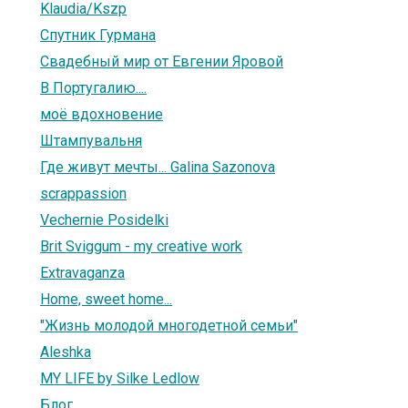
Klaudia/Kszp
Спутник Гурмана
Свадебный мир от Евгении Яровой
В Португалию....
моё вдохновение
Штампувальня
Где живут мечты... Galina Sazonova
scrappassion
Vechernie Posidelki
Brit Sviggum - my creative work
Extravaganza
Home, sweet home...
"Жизнь молодой многодетной семьи"
Aleshka
MY LIFE by Silke Ledlow
Блог