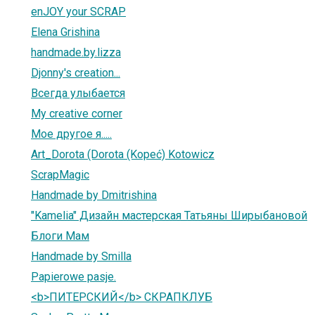
enJOY your SCRAP
Elena Grishina
handmade.by.lizza
Djonny's creation...
Всегда улыбается
My creative corner
Мое другое я.....
Art_Dorota (Dorota (Kopeć) Kotowicz
ScrapMagic
Handmade by Dmitrishina
"Kamelia" Дизайн мастерская Татьяны Ширыбановой
Блоги Мам
Handmade by Smilla
Papierowe pasje.
<b>ПИТЕРСКИЙ</b> СКРАПКЛУБ