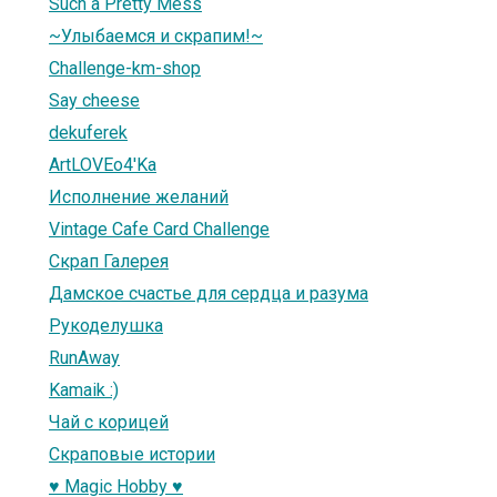
Such a Pretty Mess
~Улыбаемся и скрапим!~
Challenge-km-shop
Say cheese
dekuferek
ArtLOVEo4'Ka
Исполнение желаний
Vintage Cafe Card Challenge
Скрап Галерея
Дамское счастье для сердца и разума
Рукоделушка
RunAway
Kamaik :)
Чай с корицей
Скраповые истории
♥ Magic Hobby ♥