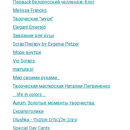
Первый белорусский челлендж-блог
Melissa Frances
Творческие "мухи"
Elegant Emerald
Завдання для душі
ScrapTherapy by Evgenia Petzer
Море внутри
Vio Scraps
mamuta.pl
Мир своими руками...
Творческая мастерская Наталии Литвиненко
... life in colors ...
Aurum. Золотые моменты творчества.
Скрапоголики
Olushka - עיצוב אלבומים אומנותי
Special Day Cards