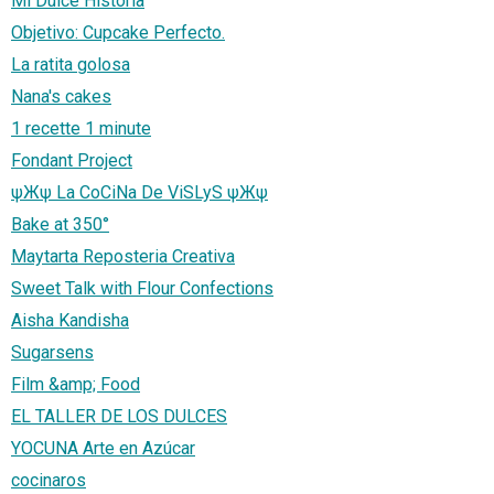
Mi Dulce Historia
Objetivo: Cupcake Perfecto.
La ratita golosa
Nana's cakes
1 recette 1 minute
Fondant Project
ψЖψ La CoCiNa De ViSLyS ψЖψ
Bake at 350°
Maytarta Reposteria Creativa
Sweet Talk with Flour Confections
Aisha Kandisha
Sugarsens
Film &amp; Food
EL TALLER DE LOS DULCES
YOCUNA Arte en Azúcar
cocinaros