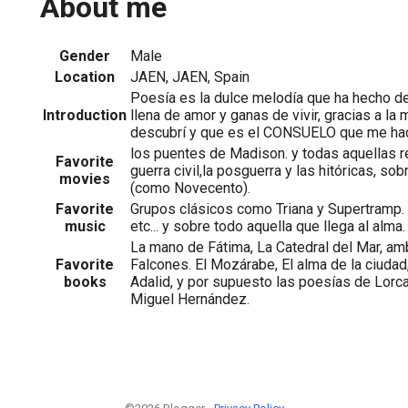
About me
Gender
Male
Location
JAEN, JAEN, Spain
Poesía es la dulce melodía que ha hecho de
Introduction
llena de amor y ganas de vivir, gracias a la
descubrí y que es el CONSUELO que me hace
los puentes de Madison. y todas aquellas r
Favorite
guerra civil,la posguerra y las hitóricas, so
movies
(como Novecento).
Favorite
Grupos clásicos como Triana y Supertramp. 
music
etc... y sobre todo aquella que llega al alma.
La mano de Fátima, La Catedral del Mar, a
Favorite
Falcones. El Mozárabe, El alma de la ciud
books
Adalid, y por supuesto las poesías de Lorc
Miguel Hernández.