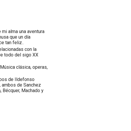
 mi alma una aventura
 musa que un día
 tan feliz..
elacionadas con la
bre todo del sigo XX
Música clásica, operas,
mbos de Ildefonso
ad, ambos de Sanchez
a, Bécquer, Machado y