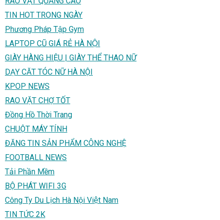
RAO VẶT QUẢNG CÁO
TIN HOT TRONG NGÀY
Phương Pháp Tập Gym
LAPTOP CŨ GIÁ RẺ HÀ NỘI
GIÀY HÀNG HIỆU | GIÀY THỂ THAO NỮ
DẠY CĂT TÓC NỮ HÀ NỘI
KPOP NEWS
RAO VẶT CHỢ TỐT
Đồng Hồ Thời Trang
CHUỘT MÁY TÍNH
ĐĂNG TIN SẢN PHẨM CÔNG NGHỆ
FOOTBALL NEWS
Tải Phần Mềm
BỘ PHÁT WIFI 3G
Công Ty Du Lịch Hà Nội Việt Nam
TIN TỨC 2K