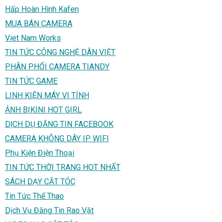
Hấp Hoàn Hình Kafen
MUA BÁN CAMERA
Viet Nam Works
TIN TỨC CÔNG NGHỆ DÂN VIỆT
PHÂN PHỐI CAMERA TIANDY
TIN TỨC GAME
LINH KIỆN MÁY VI TÍNH
ẢNH BIKINI HOT GIRL
DỊCH DỤ ĐĂNG TIN FACEBOOK
CAMERA KHÔNG DÂY IP WIFI
Phụ Kiện Điện Thoại
TIN TỨC THỜI TRANG HOT NHẤT
SÁCH DẠY CẮT TÓC
Tin Tức Thể Thao
Dịch Vụ Đăng Tin Rao Vặt