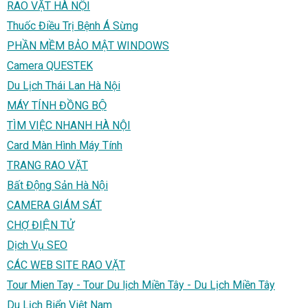
RAO VẶT HÀ NỘI
Thuốc Điều Trị Bệnh Á Sừng
PHẦN MỀM BẢO MẬT WINDOWS
Camera QUESTEK
Du Lịch Thái Lan Hà Nội
MÁY TÍNH ĐỒNG BỘ
TÌM VIỆC NHANH HÀ NỘI
Card Màn Hình Máy Tính
TRANG RAO VẶT
Bất Động Sản Hà Nội
CAMERA GIÁM SÁT
CHỢ ĐIỆN TỬ
Dịch Vụ SEO
CÁC WEB SITE RAO VẶT
Tour Mien Tay - Tour Du lịch Miền Tây - Du Lịch Miền Tây
Du Lịch Biển Việt Nam