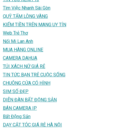
Tìm Việc Nhanh Sài Gòn
QUỸ TẤM LÒNG VÀNG
KIẾM TIỀN TRÊN MANG UY TÍN
Web Trẻ Thơ
Nối Mi Lan Anh
MUA HÀNG ONLINE
CAMERA DAHUA
TÚI XÁCH NỮ GIÁ RẺ
TIN TỨC BẠN TRẺ CUỘC SỐNG
CHUÔNG CỬA CÓ HÌNH
SIM SỐ ĐẸP
DIỄN ĐÀN BẤT ĐỘNG SẢN
BÁN CAMERA IP
Bất Động Sản
DẠY CẮT TÓC GIÁ RẺ HÀ NỘI