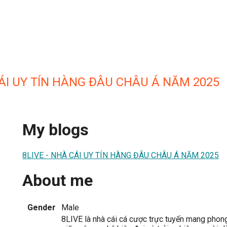
CÁI UY TÍN HÀNG ĐÂU CHÂU Á NĂM 2025
My blogs
8LIVE - NHÀ CÁI UY TÍN HÀNG ĐÂU CHÂU Á NĂM 2025
About me
Gender
Male
8LIVE là nhà cái cá cược trực tuyến mang phong