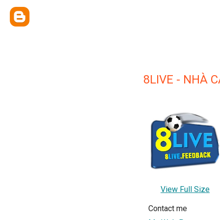
8LIVE - NHÀ 
View Full Size
Contact me