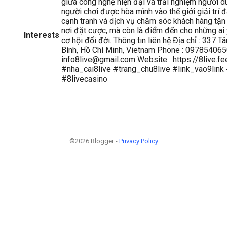
giữa công nghệ hiện đại và trải nghiệm người dù
người chơi được hòa mình vào thế giới giải trí đ
cạnh tranh và dịch vụ chăm sóc khách hàng tận 
nơi đặt cược, mà còn là điểm đến cho những ai 
Interests
cơ hội đổi đời. Thông tin liên hệ Địa chỉ : 337 T
Bình, Hồ Chí Minh, Vietnam Phone : 0978540650
info8live@gmail.com Website : https://8live.f
#nha_cai8live #trang_chu8live #link_vao9lin
#8livecasino
©2026 Blogger -
Privacy Policy