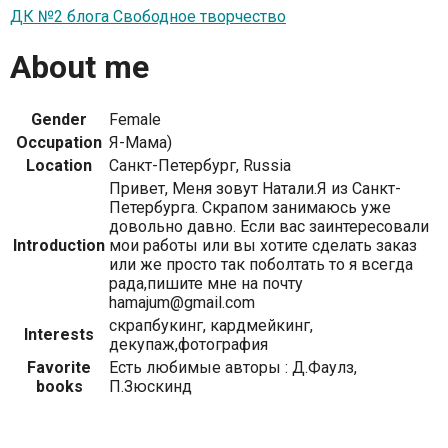
ДК №2 блога Свободное творчество
About me
Gender
Female
Occupation
Я-Мама)
Location
Санкт-Петербург, Russia
Привет, Меня зовут Натали.Я из Санкт-
Петербурга. Скрапом занимаюсь уже
довольно давно. Если вас заинтересовали
Introduction
мои работы или вы хотите сделать заказ
или же просто так поболтать то я всегда
рада,пишите мне на почту
hamajum@gmail.com
скрапбукинг, кардмейкинг,
Interests
декупаж,фотография
Favorite
Есть любимые авторы : Д.Фаулз,
books
П.Зюскинд