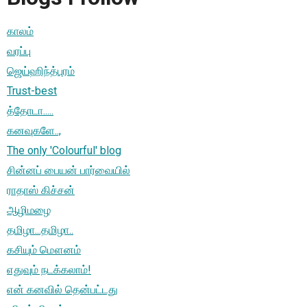
காலம்
வரப்பு
ஜெய்ஹிந்த்புரம்
Trust-best
த்தோடா.....
கனவுகளே..,
The only 'Colourful' blog
சின்னப் பையன் பார்வையில்
ராதாஸ் கிச்சன்
ஆழிமழை
தமிழா...தமிழா..
கசியும் மௌனம்
எதுவும் நடக்கலாம்!
என் கனவில் தென்பட்டது