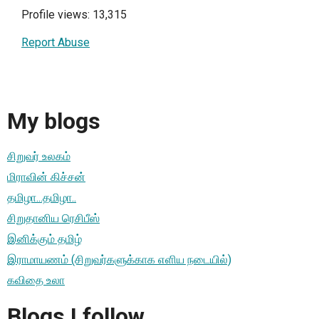
Profile views: 13,315
Report Abuse
My blogs
சிறுவர் உலகம்
மிராவின் கிச்சன்
தமிழா...தமிழா..
சிறுதானிய ரெசிபீஸ்
இனிக்கும் தமிழ்
இராமாயணம் (சிறுவர்களுக்காக எளிய நடையில்)
கவிதை உலா
Blogs I follow