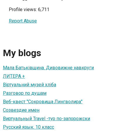
Profile views: 6,711
Report Abuse
My blogs
Мала Батьківщина. Дивовижне навкруги
ЛИТЕРА +
Віртуальний музей хліба
Разговор по душам
Веб-квест "Сокровища Лингволира"
Созвездие имен
Виртуальный Travel -тур по-запорожски
Русский язык. 10 класс