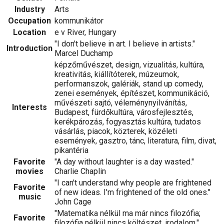
Industry
Arts
Occupation
kommunikátor
Location
e v River, Hungary
"I don't believe in art. I believe in artists."
Introduction
Marcel Duchamp
képzőművészet, design, vizualitás, kultúra,
kreativitás, kiállítóterek, múzeumok,
performanszok, galériák, stand up comedy,
zenei események, építészet, kommunikáció,
művészeti sajtó, véleménynyilvánítás,
Interests
Budapest, fürdőkultúra, városfejlesztés,
kerékpározás, fogyasztás kultúra, tudatos
vásárlás, piacok, közterek, közéleti
események, gasztro, tánc, literatura, film, divat,
pikantéria
Favorite
"A day without laughter is a day wasted."
movies
Charlie Chaplin
"I can't understand why people are frightened
Favorite
of new ideas. I'm frightened of the old ones."
music
John Cage
"Matematika nélkül ma már nincs filozófia;
Favorite
filozófia nélkül nincs költészet, irodalom."