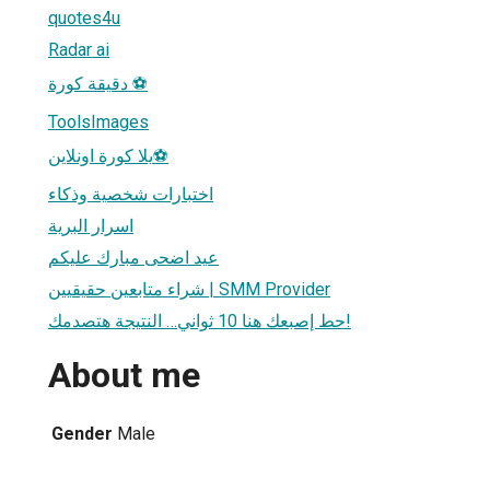
quotes4u
Radar ai
دقيقة كورة ⚽
ToolsImages
يلا كورة اونلاين⚽
اختبارات شخصية وذكاء
اسرار البرية
عيد اضحى مبارك عليكم
شراء متابعين حقيقيين | SMM Provider
حط إصبعك هنا 10 ثواني… النتيجة هتصدمك!
About me
Gender
Male