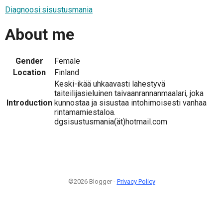
Diagnoosi:sisustusmania
About me
Gender
Female
Location
Finland
Keski-ikää uhkaavasti lähestyvä
taiteilijasieluinen taivaanrannanmaalari, joka
Introduction
kunnostaa ja sisustaa intohimoisesti vanhaa
rintamamiestaloa.
dgsisustusmania(ät)hotmail.com
©2026 Blogger -
Privacy Policy