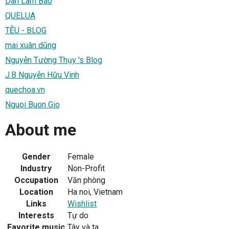
Dân Làm Báo
QUELUA
TỄU - BLOG
mai xuân dũng
Nguyễn Tường Thụy 's Blog
J.B Nguyễn Hữu Vinh
quechoa.vn
Nguoi Buon Gio
About me
Gender
Female
Industry
Non-Profit
Occupation
Văn phòng
Location
Ha noi, Vietnam
Links
Wishlist
Interests
Tự do
Favorite music
Tây và ta