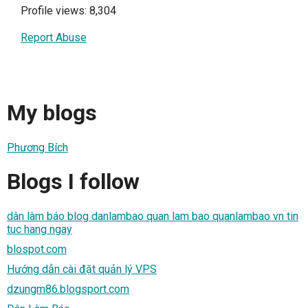
Profile views: 8,304
Report Abuse
My blogs
Phương Bích
Blogs I follow
dân làm báo blog danlambao quan lam bao quanlambao vn tin
tuc hang ngay
blospot.com
Hướng dẫn cài đặt quản lý VPS
dzungm86.blogsport.com