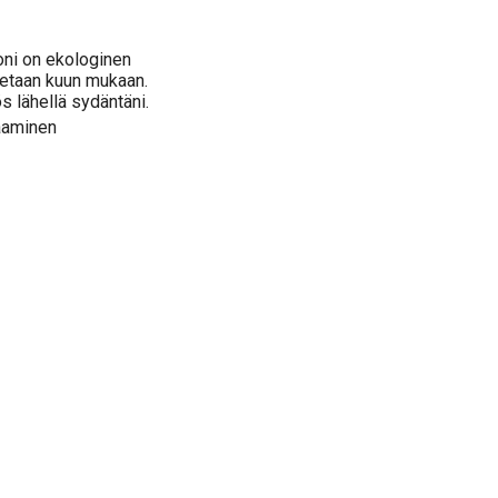
oni on ekologinen
tetaan kuun mukaan.
 lähellä sydäntäni.
vaaminen