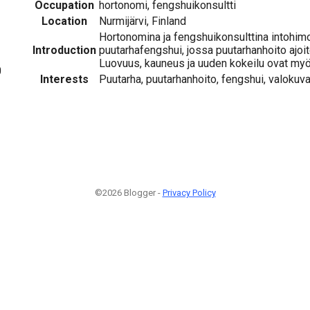
Occupation
hortonomi, fengshuikonsultti
Location
Nurmijärvi, Finland
Hortonomina ja fengshuikonsulttina intohim
Introduction
puutarhafengshui, jossa puutarhanhoito ajoi
Luovuus, kauneus ja uuden kokeilu ovat myös
0
Interests
Puutarha, puutarhanhoito, fengshui, valoku
©2026 Blogger -
Privacy Policy