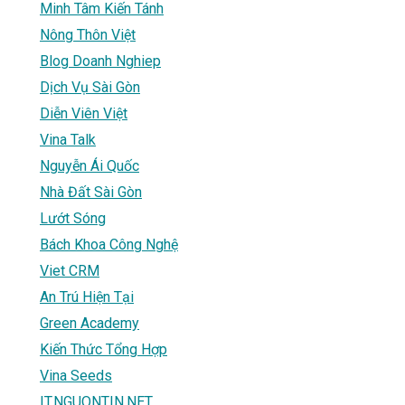
Minh Tâm Kiến Tánh
Nông Thôn Việt
Blog Doanh Nghiep
Dịch Vụ Sài Gòn
Diễn Viên Việt
Vina Talk
Nguyễn Ái Quốc
Nhà Đất Sài Gòn
Lướt Sóng
Bách Khoa Công Nghệ
Viet CRM
An Trú Hiện Tại
Green Academy
Kiến Thức Tổng Hợp
Vina Seeds
IT.NGUONTIN.NET