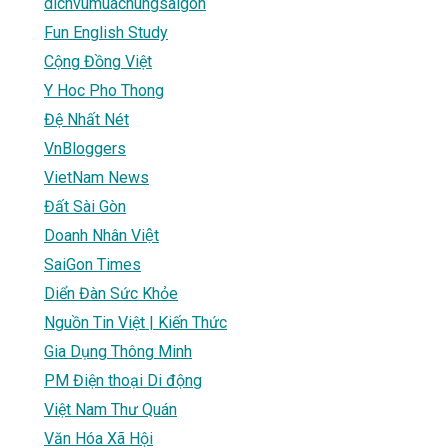
dichvumuachungsaigon
Fun English Study
Cộng Đồng Việt
Y Hoc Pho Thong
Đệ Nhất Nét
VnBloggers
VietNam News
Đất Sài Gòn
Doanh Nhân Việt
SaiGon Times
Diển Đàn Sức Khỏe
Nguồn Tin Việt | Kiến Thức
Gia Dụng Thông Minh
PM Điện thoại Di động
Việt Nam Thư Quán
Văn Hóa Xã Hội