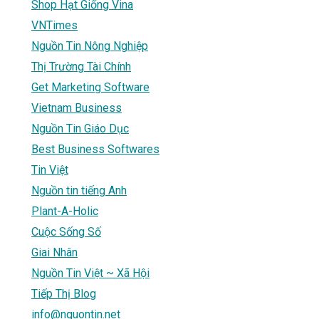
Shop Hạt Giống Vina
VNTimes
Nguồn Tin Nông Nghiệp
Thị Trường Tài Chính
Get Marketing Software
Vietnam Business
Nguồn Tin Giáo Dục
Best Business Softwares
Tin Việt
Nguồn tin tiếng Anh
Plant-A-Holic
Cuộc Sống Số
Giai Nhân
Nguồn Tin Việt ~ Xã Hội
Tiếp Thị Blog
info@nguontin.net