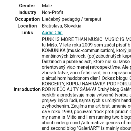
Gender
Male
Industry
Non-Profit
Occupation
Liečebný pedagóg / terapeut
Location
Bratislava, Slovakia
Links
Audio Clip
PUNK IS MORE THAN MUSIC. MUSIC IS MO
tu Mišo. V lete roku 2009 som začal písať
KOMUNIKA (music-communication), ktorý je
menšinových žánroch, (po)zabudnutých kape
fanzinoch a publikáciách, ktoré nie sú ľahko
orientovaný viac-menej retrospektívne. Ale 
zberateľstve, ani o fetiši rarít, či o zaprášen
o aktuálnom hudobnom dianí. Odkaz blogu
KONCERTY, KUPUJ NAHRÁVKY, PODPORUJ 
Introduction
ROB NIEČO AJ TY SÁM/A! Druhý blog Galéri
neskôr a predstavuje moju výtvarnú tvorbu, a
prejavy iných ľudí, najmä tých s určitým ha
zvýhodnením. Zaujíma ma art brut, umenie o
sa v roku 1980, počúvam "rock proti prúdu" c
my name is Mišo and I am running two blog
about underground /alternative genres of m
and second blog "GaleriART" is mainly abou