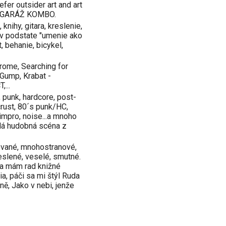
refer outsider art and art
ktu GARÁŽ KOMBO.
knihy, gitara, kreslenie,
ry, v podstate "umenie ako
t, behanie, bicykel,
rome, Searching for
Gump, Krabat -
,...
 punk, hardcore, post-
crust, 80´s punk/HC,
 impro, noise...a mnoho
slá hudobná scéna z
cované, mnohostranové,
eslené, veselé, smutné.
..a mám rad knižné
ia, páči sa mi štýl Ruda
ně, Jako v nebi, jenže