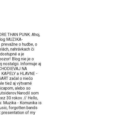
RE THAN PUNK. Ahoj,
 blog MUZIKA-
 prevažne o hudbe, o
lách, nahrávkach či
 dostupné a je
pozor! Blog nie je o
ej nostalgii. Informuje aj
: CHODIEVAJ NA
KAPELY a HLAVNE -
ART začal o niečo
le tiež aj výtvarné
ndicapom, alebo so
utsiderov.Narodil som
ez 30 rokov. // Hello,
s: Muzika - Komunika is
usic, forgotten bands
t presentation of my