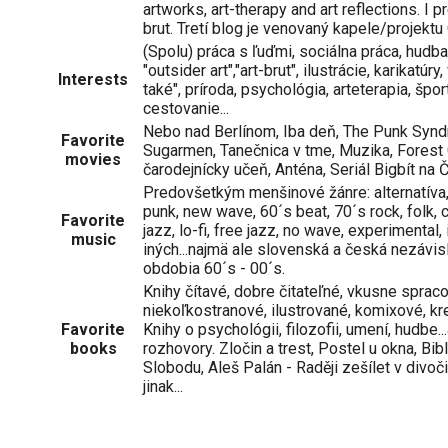
artworks, art-therapy and art reflections. I p
brut. Tretí blog je venovaný kapele/proje
(Spolu) práca s ľuďmi, sociálna práca, hudba, 
"outsider art","art-brut", ilustrácie, karikatú
Interests
také", príroda, psychológia, arteterapia, špor
cestovanie...
Nebo nad Berlínom, Iba deň, The Punk Synd
Favorite
Sugarmen, Tanečnica v tme, Muzika, Forest 
movies
čarodejnícky učeň, Anténa, Seriál Bigbít na ČT
Predovšetkým menšinové žánre: alternatíva,
punk, new wave, 60´s beat, 70´s rock, folk, 
Favorite
jazz, lo-fi, free jazz, no wave, experimental,
music
iných...najmä ale slovenská a česká nezávi
obdobia 60´s - 00´s.
Knihy čítavé, dobre čitateľné, vkusne spra
niekoľkostranové, ilustrované, komixové, kr
Favorite
Knihy o psychológii, filozofii, umení, hudbe.
books
rozhovory. Zločin a trest, Postel u okna, Bibl
Slobodu, Aleš Palán - Raději zešílet v divoči
jinak...