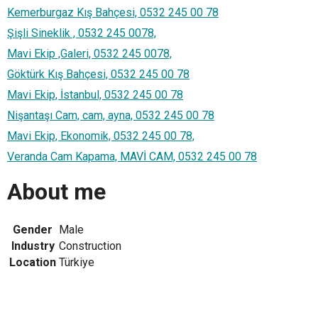
Kemerburgaz Kış Bahçesi, 0532 245 00 78
Şişli Sineklik , 0532 245 0078,
Mavi Ekip ,Galeri, 0532 245 0078,
Göktürk Kış Bahçesi, 0532 245 00 78
Mavi Ekip, İstanbul, 0532 245 00 78
Nişantaşı Cam, cam, ayna, 0532 245 00 78
Mavi Ekip, Ekonomik, 0532 245 00 78,
Veranda Cam Kapama, MAVİ CAM, 0532 245 00 78
About me
Gender
Male
Industry
Construction
Location
Türkiye