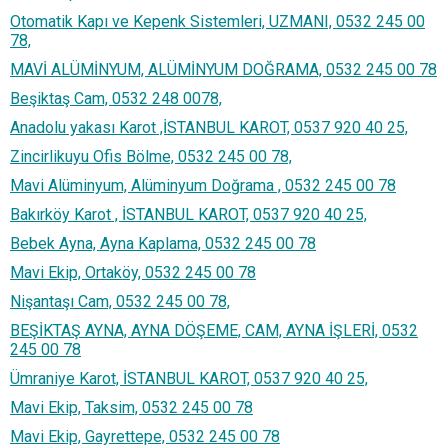
Otomatik Kapı ve Kepenk Sistemleri, UZMANI, 0532 245 00
78,
MAVİ ALÜMİNYUM, ALÜMİNYUM DOĞRAMA, 0532 245 00 78
Beşiktaş Cam, 0532 248 0078,
Anadolu yakası Karot ,İSTANBUL KAROT, 0537 920 40 25,
Zincirlikuyu Ofis Bölme, 0532 245 00 78,
Mavi Alüminyum, Alüminyum Doğrama , 0532 245 00 78
Bakırköy Karot , İSTANBUL KAROT, 0537 920 40 25,
Bebek Ayna, Ayna Kaplama, 0532 245 00 78
Mavi Ekip, Ortaköy, 0532 245 00 78
Nişantaşı Cam, 0532 245 00 78,
BEŞİKTAŞ AYNA, AYNA DÖŞEME, CAM, AYNA İŞLERİ, 0532
245 00 78
Ümraniye Karot, İSTANBUL KAROT, 0537 920 40 25,
Mavi Ekip, Taksim, 0532 245 00 78
Mavi Ekip, Gayrettepe, 0532 245 00 78