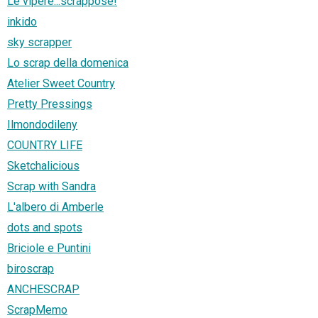
Le vipere...scrappose!
inkido
sky scrapper
Lo scrap della domenica
Atelier Sweet Country
Pretty Pressings
Ilmondodileny
COUNTRY LIFE
Sketchalicious
Scrap with Sandra
L'albero di Amberle
dots and spots
Briciole e Puntini
biroscrap
ANCHESCRAP
ScrapMemo