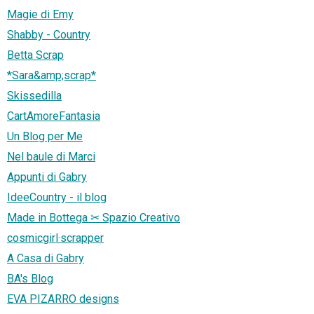
Magie di Emy
Shabby - Country
Betta Scrap
*Sara&amp;scrap*
Skissedilla
CartAmoreFantasia
Un Blog per Me
Nel baule di Marci
Appunti di Gabry
IdeeCountry - il blog
Made in Bottega ✂︎ Spazio Creativo
cosmicgirl·scrapper
A Casa di Gabry
BA's Blog
EVA PIZARRO designs