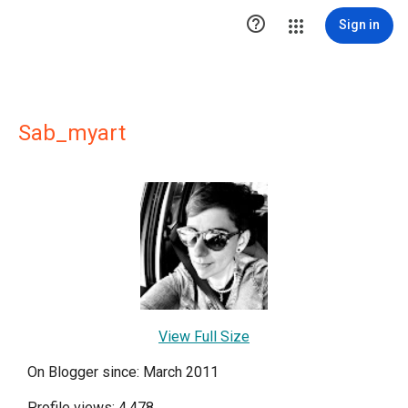

Sign in
Sab_myart
View Full Size
On Blogger since: March 2011
Profile views: 4,478