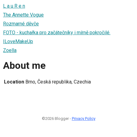
L a u R e n
The Annette Vogue
Rozmarné děvče
FOTO - kuchařka pro začátečníky i mírně pokročilé.
ILoveMakeUp
Zoella
About me
Location
Brno, Česká republika, Czechia
©2026 Blogger -
Privacy Policy