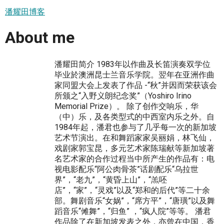
潘耀田博客
About me
潘耀田简介 1983年以作曲及长笛演奏双学位
毕业於澳洲昆士兰音乐学院。翌年在亚洲作曲
家同盟大会上发表了作品 -“秋”并因而荣获该会
所颁之“入野义朗纪念奖”（Yoshiro Irino
Memorial Prize）。 除了创作交响乐，华
（中）乐，及各类型式的中西室内乐之外。自
1984年起，潘君也参与了几乎每一次的新加坡
艺术节演出。在和舞蹈家家吴丽娟，林飞仙，
戏剧家郭宝昆，多元艺术家陈瑞献等新加坡著
名艺术家的合作过程当中所产生的作品有：电
视电影配乐“阿公肉骨茶”话剧配乐“乌拉世
界”，“老九”，“黄昏上山”，“羔呸
店”，“家”，“灵戏”以及“郑和的后代”等二十余
部。舞剧音乐“女娲”，“席方平”，“唐璜”以及舞
蹈音乐“傩舞”，“归鱼” ，“疯人院”等等。 潘君
作品除了在新加坡发表之外，亦曾在中国，香