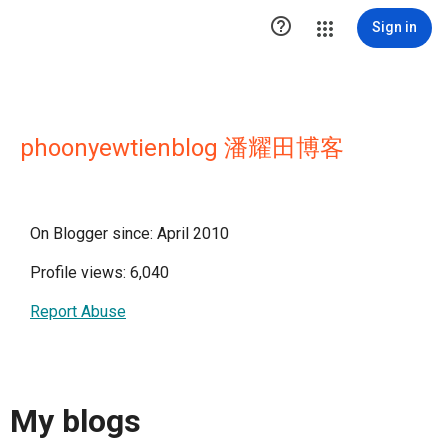

Sign in
phoonyewtienblog 潘耀田博客
On Blogger since: April 2010
Profile views: 6,040
Report Abuse
My blogs