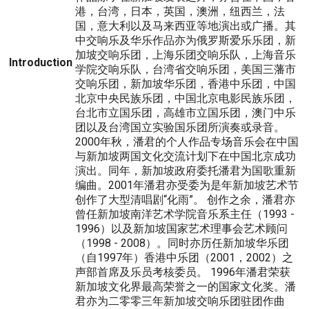
港，台湾，日本，英国，澳洲，纽西兰，法
国，意大利以及马来西亚等地演出或广播。其
中交响乐及华乐作品亦为俄罗斯爱乐乐团，新
加坡交响乐团，上海乐团交响乐队，上海音乐
Introduction
学院交响乐队，台湾省交响乐团，美国三藩市
交响乐团，新加坡华乐团，香港中乐团，中国
北京中央民族乐团，中国北京电影民族乐团，
台北市立国乐团，高雄市立国乐团，澳门中乐
团以及台湾国立实验国乐团所演奏或录音。
2000年秋，潘君的个人作品专场音乐会在中国
与新加坡两国文化交流计划下在中国北京成功
演出。同年，新加坡政府委托潘君为国歌重新
编曲。2001年潘君亦受委为是年新加坡艺术节
创作了大型清唱剧“化雨”。 创作之余，潘君亦
曾任新加坡南洋艺术学院音乐系主任（1993 -
1996）以及新加坡国家艺术理事会艺术顾问
（1998 - 2008）。同时亦历任新加坡华乐团
（自1997年）香港中乐团（2001，2002）之
声部首席及乐员考核委员。 1996年潘君荣获
新加坡文化界最高荣誉之一的国家文化奖。潘
君亦为二零零三年新加坡交响乐团驻团作曲