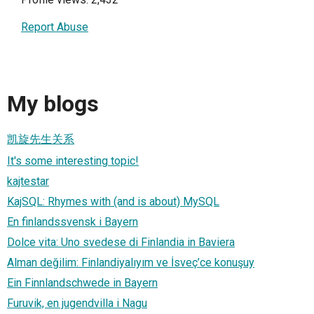
Report Abuse
My blogs
凯旋先生关系
It's some interesting topic!
kajtestar
KajSQL: Rhymes with (and is about) MySQL
En finlandssvensk i Bayern
Dolce vita: Uno svedese di Finlandia in Baviera
Alman değilim: Finlandiyalıyım ve İsveç’ce konuşuy
Ein Finnlandschwede in Bayern
Furuvik, en jugendvilla i Nagu