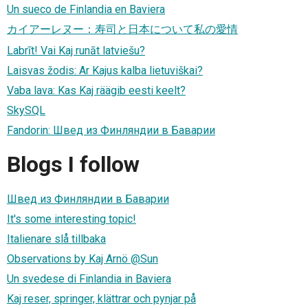
Un sueco de Finlandia en Baviera
カイアーレヌー：寿司と日本について私の愛情
Labrīt! Vai Kaj runāt latviešu?
Laisvas žodis: Ar Kajus kalba lietuviškai?
Vaba lava: Kas Kaj räägib eesti keelt?
SkySQL
Fandorin: Швед из Финляндии в Баварии
Blogs I follow
Швед из Финляндии в Баварии
It's some interesting topic!
Italienare slå tillbaka
Observations by Kaj Arnö @Sun
Un svedese di Finlandia in Baviera
Kaj reser, springer, klättrar och pynjar på