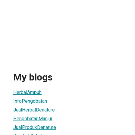
My blogs
HerbalAmpuh
InfoPengobatan
JualHerbalDenature
PengobatanManjur
JualProdukDenature