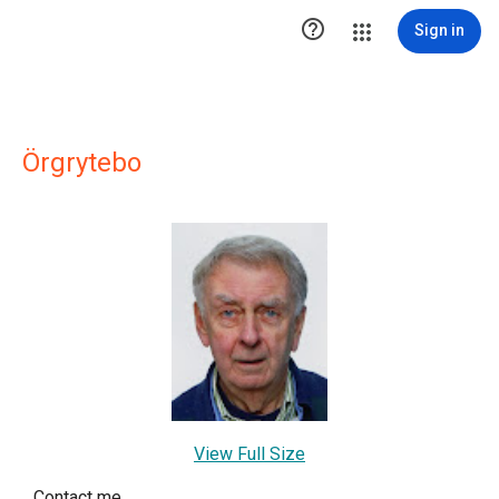

Sign in
Örgrytebo
View Full Size
Contact me