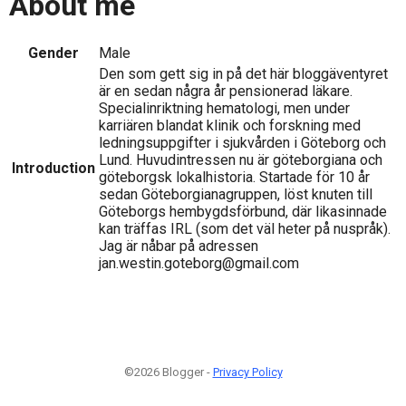
About me
Gender
Male
Den som gett sig in på det här bloggäventyret
är en sedan några år pensionerad läkare.
Specialinriktning hematologi, men under
karriären blandat klinik och forskning med
ledningsuppgifter i sjukvården i Göteborg och
Lund. Huvudintressen nu är göteborgiana och
Introduction
göteborgsk lokalhistoria. Startade för 10 år
sedan Göteborgianagruppen, löst knuten till
Göteborgs hembygdsförbund, där likasinnade
kan träffas IRL (som det väl heter på nuspråk).
Jag är nåbar på adressen
jan.westin.goteborg@gmail.com
©2026 Blogger -
Privacy Policy