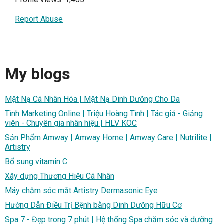
Report Abuse
My blogs
Mặt Nạ Cá Nhân Hóa | Mặt Nạ Dinh Dưỡng Cho Da
Tình Marketing Online | Triệu Hoàng Tình | Tác giả - Giảng
viên - Chuyên gia nhân hiệu | HLV KOC
Sản Phẩm Amway | Amway Home | Amway Care | Nutrilite |
Artistry
Bổ sung vitamin C
Xây dựng Thương Hiệu Cá Nhân
Máy chăm sóc mắt Artistry Dermasonic Eye
Hướng Dẫn Điều Trị Bệnh bằng Dinh Dưỡng Hữu Cơ
Spa 7 - Đẹp trong 7 phút | Hệ thống Spa chăm sóc và dưỡng