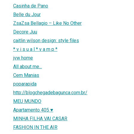
Casinha de Pano
Belle du Jour
ZsaZsa Bellagio – Like No Other
Decore Juu
caitlin wilson design: style files
* v i s u a l * v a m p *
jvw home
All about me...
Cem Manias
poparapida
http://blogchegadebagunca.com.br/
MEU MUNDO
Apartamento 405 ♥
MINHA FILHA VAI CASAR
FASHION IN THE AIR