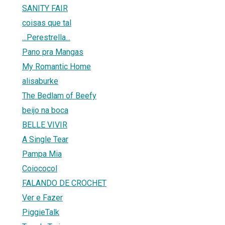
SANITY FAIR
coisas que tal
...Perestrella...
Pano pra Mangas
My Romantic Home
alisaburke
The Bedlam of Beefy
beijo na boca
BELLE VIVIR
A Single Tear
Pampa Mia
Coiococol
FALANDO DE CROCHET
Ver e Fazer
PiggieTalk