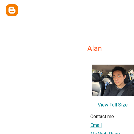
Alan
View Full Size
Contact me
Email
My Web Page