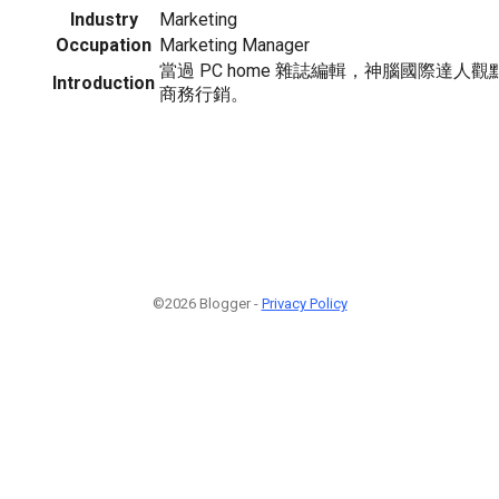
Industry
Marketing
Occupation
Marketing Manager
當過 PC home 雜誌編輯，神腦國際達人觀點
Introduction
商務行銷。
©2026 Blogger -
Privacy Policy