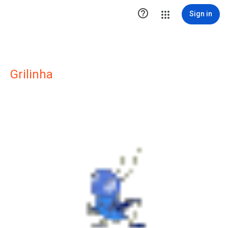

Sign in
Grilinha