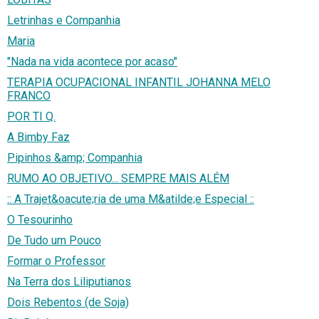
Letrinhas e Companhia
Maria
"Nada na vida acontece por acaso"
TERAPIA OCUPACIONAL INFANTIL JOHANNA MELO
FRANCO
POR TI Q.
A Bimby Faz
Pipinhos &amp; Companhia
RUMO AO OBJETIVO... SEMPRE MAIS ALÉM
:: A Trajet&oacute;ria de uma M&atilde;e Especial ::
O Tesourinho
De Tudo um Pouco
Formar o Professor
Na Terra dos Liliputianos
Dois Rebentos (de Soja)