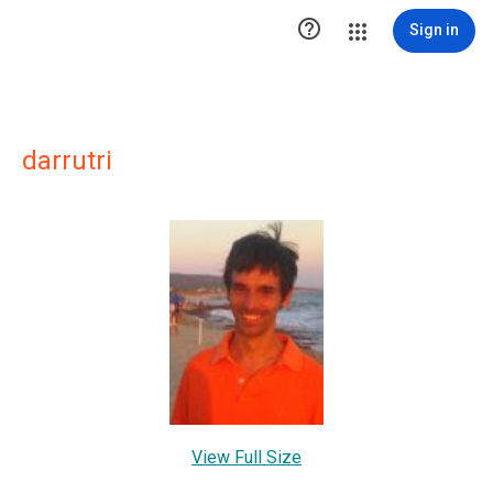

Sign in
darrutri
View Full Size