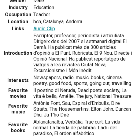
Gender
Male
Industry
Education
Occupation
Teacher
Location
bcn, Catalunya, Andorra
Links
Audio Clip
Escriptor, professor, periodista i articulista.
Dirigeix des del 2007 el setmanari digital El
Demà. Ha publicat més de 300 articles
Introduction
d'opinió a El Punt, Rubricata, El 9 Nou, Directe i
Opinió Nacional. Ha publicat reportatges de
viatges a les revistes Ciutat Nova,
Excursionisme i Món Inèdit.
Newspapers, radio, music, books, cinema,
Interests
poetry, good food, sports, going out, travelling
Favorite
Il postino di Neruda, Dead poets society, La
movies
vita è bella, Amélie, The jury, National Treasure
Antònia Font, Sau, Espiral d'Embulls, Dire
Favorite
Straits, The Housemartins, Elton John, Duncan
music
Dhu, Ja T'ho Diré
Ablanatanalba, Verbàlia, Truc curt, La vida
Favorite
normal, La tienda de palabras, Ladri del
books
paradiso, El orden alfabético