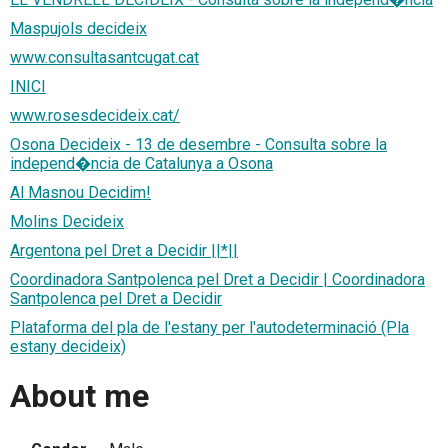
Maspujols decideix
www.consultasantcugat.cat
INICI
www.rosesdecideix.cat/
Osona Decideix - 13 de desembre - Consulta sobre la
independ�ncia de Catalunya a Osona
Al Masnou Decidim!
Molins Decideix
Argentona pel Dret a Decidir ||*||
Coordinadora Santpolenca pel Dret a Decidir | Coordinadora
Santpolenca pel Dret a Decidir
Plataforma del pla de l'estany per l'autodeterminació (Pla
estany decideix)
About me