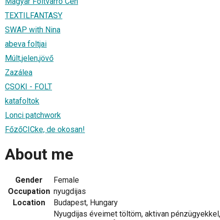
Magyar Foltvarró Céh
TEXTILFANTASY
SWAP with Nina
abeva foltjai
Múlt,jelen,jövő
Zazálea
CSOKI - FOLT
katafoltok
Lonci patchwork
FőzőCICke, de okosan!
About me
Gender
Female
Occupation
nyugdijas
Location
Budapest, Hungary
Nyugdijas éveimet töltöm, aktivan pénzügyekkel