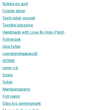
Kultúra és quilt
Colette álmai
Textil adok-veszek
Textilbe képzelve
Handmade with Love By Hopi-Patch
Foltversek
Gina foltjai
csereberehaakarod2
KÖRMI
rongy o.k.
Szera
foltok
Martaneniazeris
Folt-napló
Édes kis semmiségek