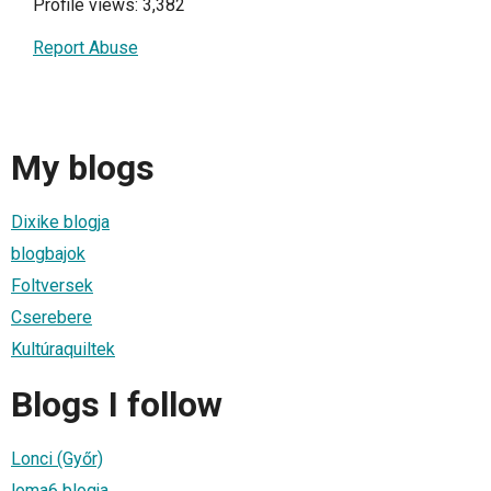
Profile views: 3,382
Report Abuse
My blogs
Dixike blogja
blogbajok
Foltversek
Cserebere
Kultúraquiltek
Blogs I follow
Lonci (Győr)
loma6 blogja