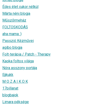
Édes élet cukor nélkül
Márta néni blogja
Műszőrmeház
FOLTOSKODÁS
aha mama :)
Passzió Kézművei
agibo blogja
Folt-terápia / Patch - Therapy
Kaoka foltos világa
Nóra asszony portája
Ejjkukk
M O Z A I K O K
17pillanat
blogbajok
Limara péksége