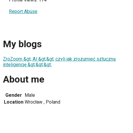
Report Abuse
My blogs
ZroZoom &gt; AI &gt;&gt; czyli jak zrozumieć sztuczną
inteligencję &gt;&gt;&gt;
About me
Gender
Male
Location
Wrocław , Poland