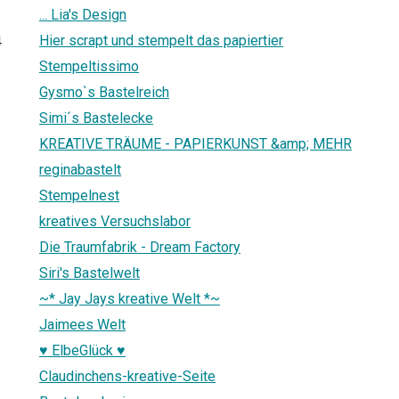
... Lia's Design
Hier scrapt und stempelt das papiertier
4
Stempeltissimo
Gysmo`s Bastelreich
Simi´s Bastelecke
KREATIVE TRÄUME - PAPIERKUNST &amp; MEHR
reginabastelt
Stempelnest
kreatives Versuchslabor
Die Traumfabrik - Dream Factory
Siri's Bastelwelt
~* Jay Jays kreative Welt *~
Jaimees Welt
♥ ElbeGlück ♥
Claudinchens-kreative-Seite