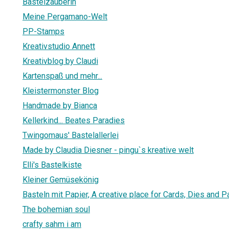
Bastelzauberin
Meine Pergamano-Welt
PP-Stamps
Kreativstudio Annett
Kreativblog by Claudi
Kartenspaß und mehr...
Kleistermonster Blog
Handmade by Bianca
Kellerkind... Beates Paradies
Twingomaus' Bastelallerlei
Made by Claudia Diesner - pingu`s kreative welt
Elli's Bastelkiste
Kleiner Gemüsekönig
Basteln mit Papier, A creative place for Cards, Dies and 
The bohemian soul
crafty sahm i am