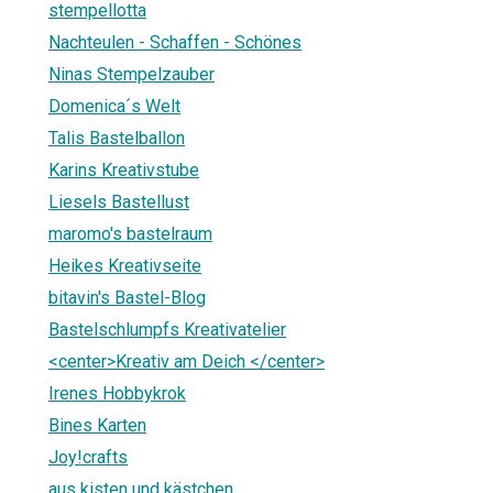
stempellotta
Nachteulen - Schaffen - Schönes
Ninas Stempelzauber
Domenica´s Welt
Talis Bastelballon
Karins Kreativstube
Liesels Bastellust
maromo's bastelraum
Heikes Kreativseite
bitavin's Bastel-Blog
Bastelschlumpfs Kreativatelier
<center>Kreativ am Deich </center>
Irenes Hobbykrok
Bines Karten
Joy!crafts
aus kisten und kästchen