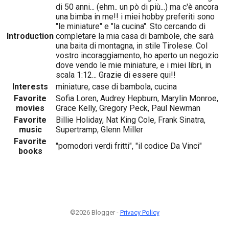
di 50 anni... (ehm.. un pò di più...) ma c'è ancora
una bimba in me!! i miei hobby preferiti sono
"le miniature" e "la cucina". Sto cercando di
Introduction
completare la mia casa di bambole, che sarà
una baita di montagna, in stile Tirolese. Col
vostro incoraggiamento, ho aperto un negozio
dove vendo le mie miniature, e i miei libri, in
scala 1:12... Grazie di essere qui!!
Interests
miniature, case di bambola, cucina
Favorite
Sofia Loren, Audrey Hepburn, Marylin Monroe,
movies
Grace Kelly, Gregory Peck, Paul Newman
Favorite
Billie Holiday, Nat King Cole, Frank Sinatra,
music
Supertramp, Glenn Miller
Favorite
"pomodori verdi fritti", "il codice Da Vinci"
books
©2026 Blogger -
Privacy Policy