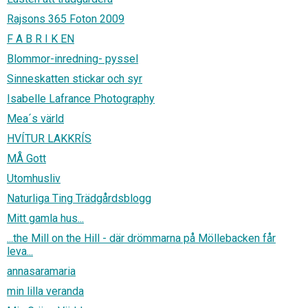
Rajsons 365 Foton 2009
F A B R I K EN
Blommor-inredning- pyssel
Sinneskatten stickar och syr
Isabelle Lafrance Photography
Mea´s värld
HVÍTUR LAKKRÍS
MÅ Gott
Utomhusliv
Naturliga Ting Trädgårdsblogg
Mitt gamla hus...
...the Mill on the Hill - där drömmarna på Möllebacken får
leva...
annasaramaria
min lilla veranda