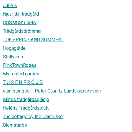
Julie K
Njut i din trädgård
COSMUS' udeliv
Trädgårdsdrömmar
...OF SPRING AND SUMMER...
Högagärde
Stallviken
PinkTownRoses
My rented garden
T U S E N F R Ö J D
utan stängsel - Peter Gaunitz Landskapsdesign
Mimis trädgårdsglädje
Heléns Trädgårdsplätt
The cottage by the Cranelake
Blomsterbo