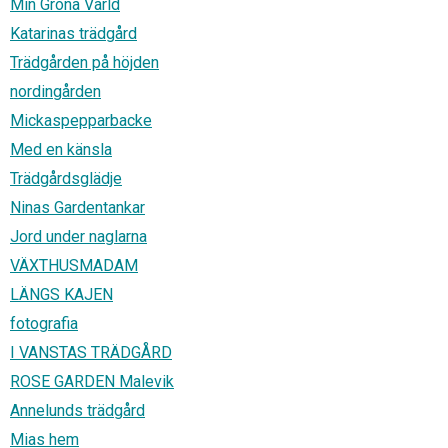
Min Gröna Värld
Katarinas trädgård
Trädgården på höjden
nordingården
Mickaspepparbacke
Med en känsla
Trädgårdsglädje
Ninas Gardentankar
Jord under naglarna
VÄXTHUSMADAM
LÄNGS KAJEN
fotografia
I VANSTAS TRÄDGÅRD
ROSE GARDEN Malevik
Annelunds trädgård
Mias hem