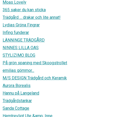
Moas Lovely
365 saker du kan sticka
Trädgård ... drakar och lite annat!
Lydias Gröna Fingrar
Infing funderar
LÄNNINGE TRÄDGÅRD
NINNES LILLA OAS
STYLIZIMO BLOG
På grön spaning med Skoogstrollet
emilias gömmor...
M/S DESIGN Trädgård och Keramik
Aurora Borealis
Hannu på Langeland
Trädgårdstankar
Sanda Cottage
Hemtrevligt Ute &amp; Inne