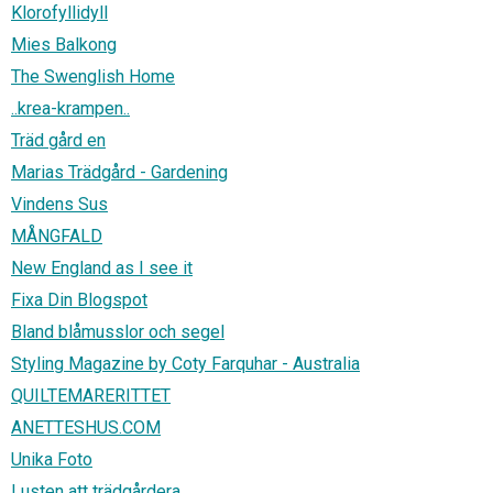
Klorofyllidyll
Mies Balkong
The Swenglish Home
..krea-krampen..
Träd gård en
Marias Trädgård - Gardening
Vindens Sus
MÅNGFALD
New England as I see it
Fixa Din Blogspot
Bland blåmusslor och segel
Styling Magazine by Coty Farquhar - Australia
QUILTEMARERITTET
ANETTESHUS.COM
Unika Foto
Lusten att trädgårdera