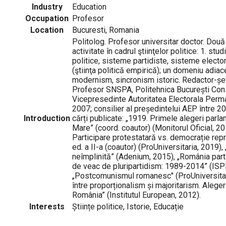
Industry
Education
Occupation
Profesor
Location
Bucuresti, Romania
Politolog. Profesor universitar doctor. Două
activitate în cadrul ştiinţelor politice: 1. st
politice, sisteme partidiste, sisteme electora
(ştiinţa politică empirică); un domeniu adiace
modernism, sincronism istoric. Redactor-șef 
Profesor SNSPA, Politehnica București Consu
Vicepresedinte Autoritatea Electorala Perm
2007; consilier al președintelui AEP între 2
Introduction
cărți publicate: „1919. Primele alegeri par
Mare” (coord. coautor) (Monitorul Oficial, 20
Participare protestatară vs. democrație rep
ed. a II-a (coautor) (ProUniversitaria, 2019),
neîmplinită” (Adenium, 2015), „România parti
de veac de pluripartidism: 1989-2014” (ISP
„Postcomunismul romanesc" (ProUniversitari
între proporționalism și majoritarism. Aleger
România” (Institutul European, 2012).
Interests
Științe politice, Istorie, Educație