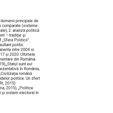
 domenii principale de
udii comparate (sisteme
le); 2. analiză politică
nt – tradiţie şi
„Sfera Politicii”.
ltant politic.
anenta intre 2004 si
017 și 2020. Ultimele
lamentare din România
19),„Statul sunt eu!
rezentativă în România,
 „Civilizația română
delor politice. Un sfert
RI, 2015)
a, 2015), „Politica
i și sistem electoral în