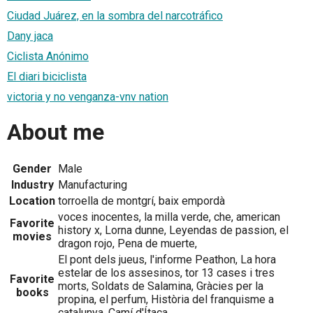
Ciudad Juárez, en la sombra del narcotráfico
Dany jaca
Ciclista Anónimo
El diari biciclista
victoria y no venganza-vnv nation
About me
Gender
Male
Industry
Manufacturing
Location
torroella de montgrí, baix empordà
voces inocentes, la milla verde, che, american
Favorite
history x, Lorna dunne, Leyendas de passion, el
movies
dragon rojo, Pena de muerte,
El pont dels jueus, l'informe Peathon, La hora
estelar de los assesinos, tor 13 cases i tres
Favorite
morts, Soldats de Salamina, Gràcies per la
books
propina, el perfum, Història del franquisme a
catalunya, Camí d'Ítaca,