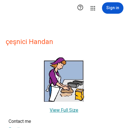

Sign in
çeşnici Handan
View Full Size
Contact me