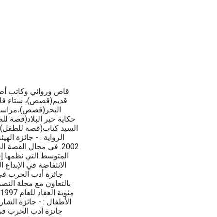
قاص وروائي وكاتب أطف
قديم(قصص)، شتاء قا
البحر(قصص)،مراسم ع
حكاية خير البلاد(قصة ل
السيد كتاب(قصة للطفل)،
2002. في مجال القصة 
جائزة أدب الحرب في 
جائزة أدب الحرب في