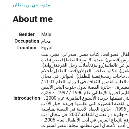
مدونة حي بن يقظان
About me
9
Gender
Male
محام
Occupation
Location
Egypt
ال عضو اتحاد كتاب مصر.. صدر لي: مجرد بيت
رس(قصص)، عندما لا تموء القطط(قصص)،فتاة
زاءالعائلة(رواية)،تأملات رجل الغرفة(رواية)،
لطفل)، حكاية صاحب الغزلان(قصة للطفل)،أحلام
دجاجات زينب(قصة للطفل). الجوائز : في مجال
الرواية : - جائزة الهيئة العامة لقصور الثقافة في الرواية للعام 2001 /
القصيرة : - جائزة القصة لدول جنوب البحر الأبيض
المتوسط التي نظمها إقليم لجوريا الإيطالي عام 1996 / 1997 . - جائزة
الانتفاضة في الإبداع التي نظمتها جريدة الأسبوع القاهرية عام 2000 . -
Introduction
القصة القصيرة التي نظمتها جريدة أخبار الأدب
بالتعاون مع مجلة النصر 1996. - جائزة العقاد الأدبية في القصة بمناسبة
مئوية العقاد للعام 1997. - جائزة دار نعمان للثقافة 2007. في مجال أدب
الأطفال : - جائزة الشارقة للإبداع العربي في أدب الأطفال لعام 2005. -
 أدب الأطفال التي تنظمها مجلة النصر لسنوات