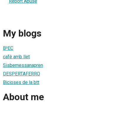
Report Abuse
My blogs
B²EC
cafè amb llet
Sisbemessanapren
DESPERTAFERRO
Bicioses de la btt
About me