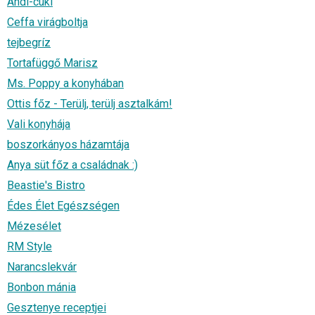
Andi-cuki
Ceffa virágboltja
tejbegríz
Tortafüggő Marisz
Ms. Poppy a konyhában
Ottis főz - Terülj, terülj asztalkám!
Vali konyhája
boszorkányos házamtája
Anya süt főz a családnak :)
Beastie's Bistro
Édes Élet Egészségen
Mézesélet
RM Style
Narancslekvár
Bonbon mánia
Gesztenye receptjei