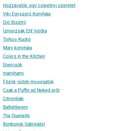
Hozzávalók: egy csipetnyi szeretet
Viki Egyszerű Konyhája
Dió Bisztró
Ízmorzsák Elif módra
Torkos Kuckó
Mary konyhája
Colors in the Kitchen
Epercsók
mamihami
Főzök-sütök-mosogatok
Csak a Puffin ad Neked erőt
Citromhab
Balhétterem
The Quenelle
Bonbonok Sabrinától