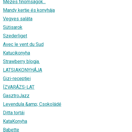
Mézes finomságok...
Mandy kertje és konyhája
Vegyes saláta
Sütisarok
Szederliget
Avec le vent du Sud
Katucikonyha
Strawberry blogja.
LATSIAKONYHÁJA
Gizi-receptjei
ÍZVARÁZS-LAT
GasztroJazz
Levendula &amp; Csokoládé
Ditta tortái
KataKonyha
Babette