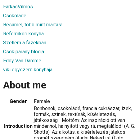
FarkasVilmos
Csokoládé
Besamel, több mint mártás!
Reformkori konyha
Szellem a fazékban
Csokiparány blogja
Eddy Van Damme
viki egyszerű konyhája
About me
Gender
Female
Bonbonok, csokoládé, francia cukrászat, ízek,
formák, színek, textúrák, kísérletezés,
játékosság... Mottóm: Az inspiráció ott van
Introduction
mindenhol, ha nyitott vagy rá, megtalálod! (A. G.
Shotts). Az alkotás, a kísérletezés játékos
örömét szeretném átadni Neked is! (Fotó: