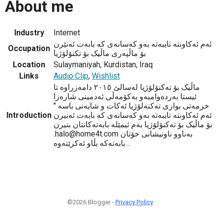
About me
Industry
Internet
ئەم ئەکاونتە تایبەتە بەو کەسانەی کە بابەت ئەنێرن
Occupation
بۆ ماڵپەری ماڵیک بۆ تکنۆلۆژیا
Location
Sulaymaniyah, Kurdistan, Iraq
Links
Audio Clip
,
Wishlist
ماڵیک بۆ تەکنۆلۆژیا لەسالێ ٢٠١٥ دامەزراوە تا
ئیستا بەردەوامبەو بەکۆمەڵی ئەدمینی شارەزا
خزمەتی بواری تەکنەلۆژیا ئەکات و شایەنی باسە "
ئەم ئەکاونتە تایبەتە بەو کەسانەی کە بابەت ئەنیرن
Introduction
بۆ ماڵیک بۆ تەکنۆلۆژیا بەم ئیمێلە بابەتەکانتان بنیرن
.halo@home4t.com بەناوو ناونیشانی خۆتان
بابەتەکە بڵاو ئەکرێتەوە ..
©2026 Blogger -
Privacy Policy